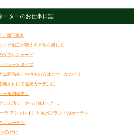
ィネーターのお仕事日誌
...廊下敷き
ロック加工が増えると秋を感じる
のダブルシェード
セパレートタイプ
アム商品券』お持ちの方はぜひしかので！
裏地を付けて遮光カーテンに
セール開催中！
ロス貼り、やっと終わった...
Y（ローラ アシュレイ）と尾州ブランドのカーテン
さぐカーテン
7台取付け