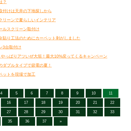
は？
取付けは天井の下地探しから
クリーンで夏らしいインテリア
ールスクリーン取付け
タ貼り工法のためにカーペット剥がしました
ン3台取付け
！やっぱりアツいぜ大垣！最大10%戻ってくるキャンペーン
のダブルタイプで節電の夏！
ペットを現場で加工
4
5
6
7
8
9
10
11
16
17
18
19
20
21
22
27
28
29
30
31
32
33
35
36
37
»